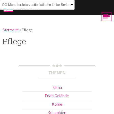
Direkt
Interventionistische
Linke Berlin
zum
Inhalt
Du bist hier
Startseite
»
Pflege
Pflege
THEMEN
Klima
Ende Gelände
Kohle
Kolumbien