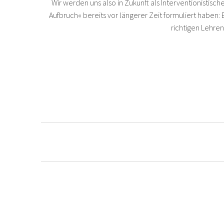
Wir werden uns also in Zukunft als Interventionistisch
Aufbruch« bereits vor längerer Zeit formuliert haben:
richtigen Lehre