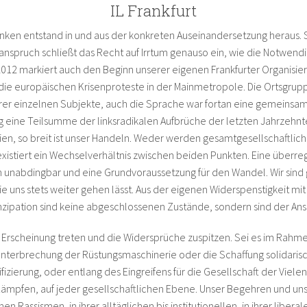
IL Frankfurt
inken entstand in und aus der konkreten Auseinandersetzung heraus. S
nanspruch schließt das Recht auf Irrtum genauso ein, wie die Notwendi
12 markiert auch den Beginn unserer eigenen Frankfurter Organisieru
h die europäischen Krisenproteste in der Mainmetropole. Die Ortsgrup
hrer einzelnen Subjekte, auch die Sprache war fortan eine gemeinsam
 eine Teilsumme der linksradikalen Aufbrüche der letzten Jahrzehnte i
en, so breit ist unser Handeln. Weder werden gesamtgesellschaftlich
xistiert ein Wechselverhältnis zwischen beiden Punkten. Eine überre
h unabdingbar und eine Grundvoraussetzung für den Wandel. Wir sind 
die uns stets weiter gehen lässt. Aus der eigenen Widerspenstigkeit 
ation sind keine abgeschlossenen Zustände, sondern sind der Anspruc
 in Erscheinung treten und die Widersprüche zuspitzen. Sei es im Rahm
terbrechung der Rüstungsmaschinerie oder die Schaffung solidarische
zierung, oder entlang des Eingreifens für die Gesellschaft der Vielen
n Kämpfen, auf jeder gesellschaftlichen Ebene. Unser Begehren und unse
ssismen, in ihrer alltäglichen bis institutionellen, in ihrer liberale