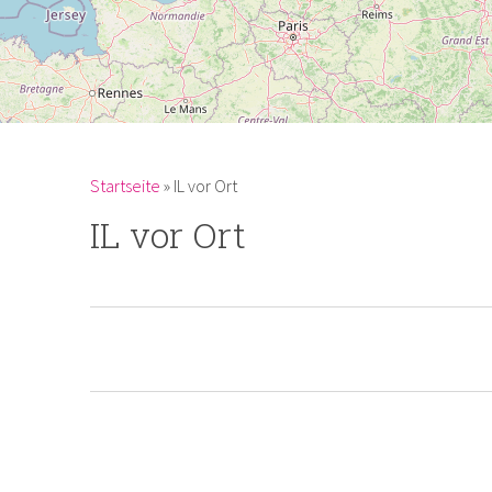
Du bist hier
Startseite
»
IL vor Ort
IL vor Ort