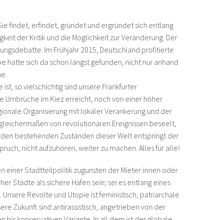
ie findet, erfindet, gründet und ergründet sich entlang
gkeit der Kritik und die Möglichkeit zur Veränderung. Der
ngsdebatte. Im Frühjahr 2015, Deutschland profitierte
pe hatte sich da schon längst gefunden, nicht nur anhand
e.
st, so vielschichtig sind unsere Frankfurter
e Umbrüche im Kiez erreicht, noch von einer höher
gionale Organisierung mit lokaler Verankerung und der
gleichermaßen von revolutionären Ereignissen beseelt,
mit den bestehenden Zuständen dieser Welt entspringt der
h, nicht aufzuhören, weiter zu machen. Alles für alle!
en einer Stadtteilpolitik zugunsten der Mieter:innen oder
r Städte als sichere Häfen sein; sei es entlang eines
. Unsere Revolte und Utopie ist feministisch, patriarchale
re Zukunft sind antirassistisch, angetrieben von der
n bis konservativen Variante. In all dem ist der globale