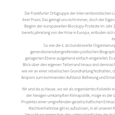
Die Frankfurter Ortsgruppe der interventionistischen L
ihrer Praxis. Das gelingt uns nicht immer, doch der Eige
Beginn der europaweiten Blockupy-Proteste im Jahr 20
bereits jahrelang von der Krise in Europa, entluden sic
i
So wie die iL als bundesweite Organisierung
generationenübergreifenden politischen Biographi
gelagerten Ebene ausgehend einfach eingeleitet. Es e
Blick über den eigenen Tellerrand hinaus sind demnac
wie wir an einer rebellischen Grundhaltung festhalten, 
Ansporn zum kommenden Aufstand. Befreiung und Emanzip
Wir sind da zu Hause, wo wir als organisiertes Kollektiv
der hiesigen umkämpften Klimapolitik; möge es die Un
Projektes einer umgreifenden gesellschaftlichen Entnazifi
Machtverhältnisse gilt es aufzulösen, in all unsere
Verachtung gegenüber den unterschiedlichen deutschen Ra