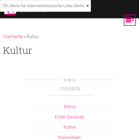
Direkt
Interventionistische
Linke Berlin
zum
Inhalt
Du bist hier
Startseite
»
Kultur
Kultur
THEMEN
Klima
Ende Gelände
Kohle
Kolumbien