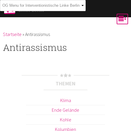
Direkt
Interventionistische
Linke Berlin
zum
Inhalt
Du bist hier
Startseite
»
Antirassismus
Antirassismus
THEMEN
Klima
Ende Gelände
Kohle
Kolumbien