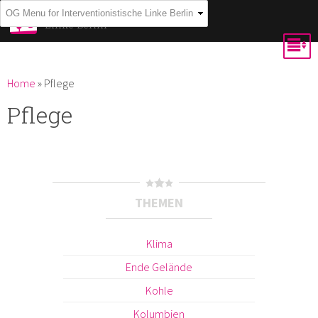
Skip to
Interventionistische
Linke Berlin
main
content
You are here
Home
»
Pflege
Pflege
THEMEN
Klima
Ende Gelände
Kohle
Kolumbien