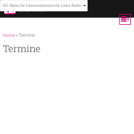
Skip to
Interventionistische
Linke Berlin
main
content
You are here
Home
»
Termine
Termine