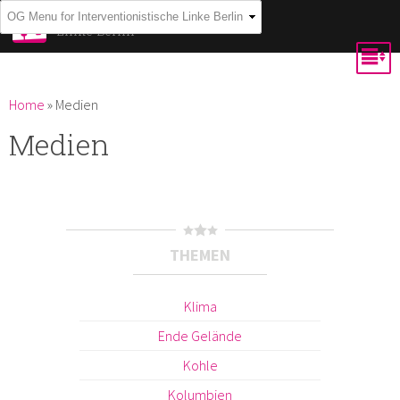
Skip to
Interventionistische
Linke Berlin
main
content
You are here
Home
»
Medien
Medien
THEMEN
Klima
Ende Gelände
Kohle
Kolumbien