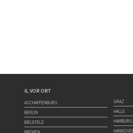
IL VOR ORT
GRAZ
ASCHAFFENBURG
HALLE
BERLIN
HAMBURG
BIELEFELD
HANNOVE
BREMEN