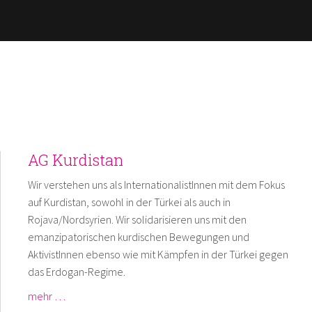
Skip to
main
content
AG Kurdistan
Wir verstehen uns als InternationalistInnen mit dem Fokus
auf Kurdistan, sowohl in der Türkei als auch in
Rojava/Nordsyrien. Wir solidarisieren uns mit den
emanzipatorischen kurdischen Bewegungen und
AktivistInnen ebenso wie mit Kämpfen in der Türkei gegen
das Erdogan-Regime.
mehr …