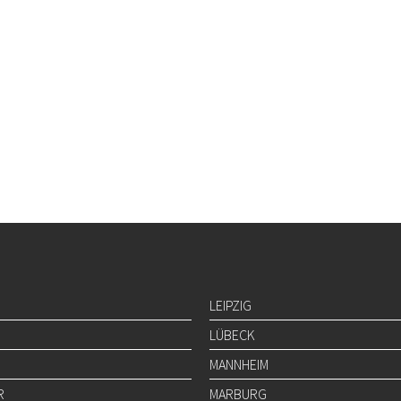
LEIPZIG
LÜBECK
MANNHEIM
R
MARBURG