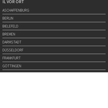
IL VOR ORT
ASCHAFFENBURG
BERLIN
BIELEFELD
BREMEN
DARMSTADT
DÜSSELDORF
FRANKFURT
GÖTTINGEN
GRAZ
HALLE
HAMBURG