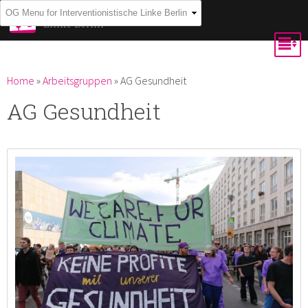
Skip to
Interventionistische
Linke Berlin
main
content
You are here
Home
»
Arbeitsgruppen
»
AG Gesundheit
AG Gesundheit