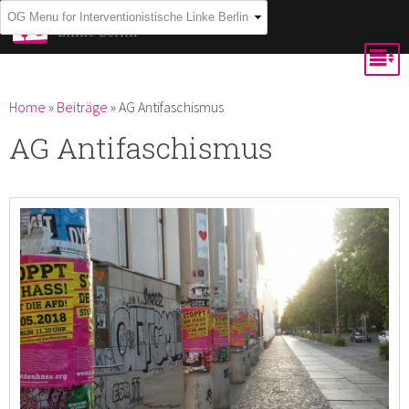
Skip to
Interventionistische
Linke Berlin
main
content
You are here
Home
»
Beiträge
»
AG Antifaschismus
AG Antifaschismus