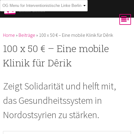
Skip to
Interventionistische
Linke Berlin
main
content
You are here
Home
»
Beiträge
»
100 x 50 € – Eine mobile Klinik für Dêrik
100 x 50 € – Eine mobile
Klinik für Dêrik
Zeigt Solidarität und helft mit,
das Gesundheitssystem in
Nordostsyrien zu stärken.